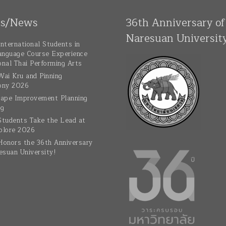
ts/News
36th Anniversary of
Naresuan Universit
nternational Students in
anguage Course Experience
onal Thai Performing Arts
ai Kru and Pinning
ony 2026
ape Improvement Planning
ng
tudents Take the Lead at
plore 2026
onors the 36th Anniversary
esuan University!