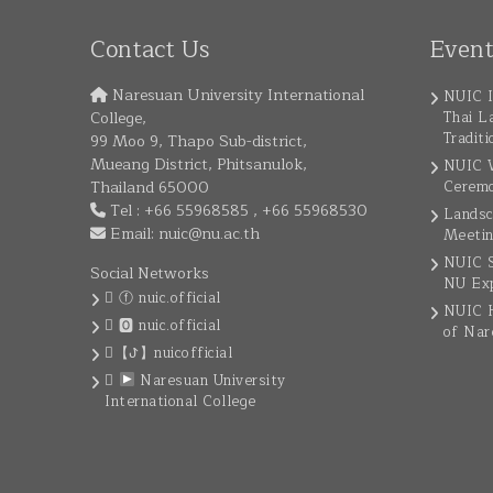
Contact Us
Even
Naresuan University International
NUIC I
College,
Thai L
Traditi
99 Moo 9, Thapo Sub-district,
Mueang District, Phitsanulok,
NUIC W
Thailand 65000
Cerem
Tel : +66 55968585 , +66 55968530
Landsc
Email:
nuic@nu.ac.th
Meeti
NUIC S
Social Networks
NU Ex
ⓕ nuic.official
NUIC H
🅾 nuic.official
of Nar
【ꚠ】nuicofficial
Naresuan University
International College