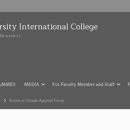
sity International College
ลัยนเรศวร
AMMES
MEDIA
For Faculty Member and Staff
F
Score or Grade Appeal Form
x